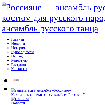
Главная
Новости
История
Руководители
Награды
Репертуар
Гастроли
Контакты
Как начать заниматься в ансамбле "Россияне"
Новоcти