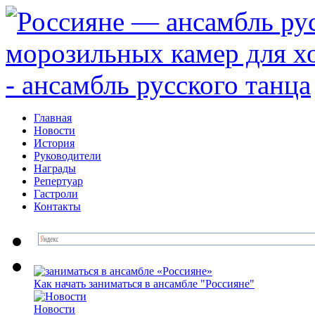
Главная
Новости
История
Руководители
Награды
Репертуар
Гастроли
Контакты
Как начать заниматься в ансамбле "Россияне"
Новоcти