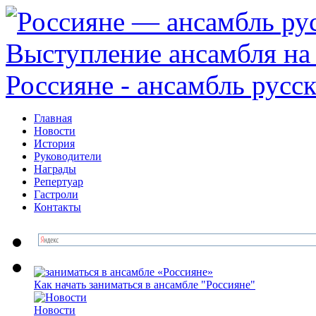
Главная
Новости
История
Руководители
Награды
Репертуар
Гастроли
Контакты
Как начать заниматься в ансамбле "Россияне"
Новоcти