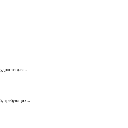
дрости для...
й, требующих...