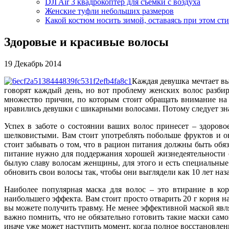
DJI Air 3 квадрокоптер для съемки с воздуха
Женские туфли небольших размеров
Какой костюм носить зимой, оставаясь при этом ст
Здоровые и красивые волосы
19 Декабрь 2014
Каждая девушка мечтает вы
говорят каждый день, но вот проблему женских волос разбир
множество причин, по которым стоит обращать внимание на с
нравились девушки с шикарными волосами. Потому следует знат
Успех в заботе о состоянии ваших волос принесет – здорово
шелковистыми. Вам стоит употреблять побольше фруктов и 
стоит забывать о том, что в рацион питания должны быть обяз
питание нужно для поддержания хорошей жизнедеятельности о
былую славу волосам женщины, для этого и есть специальные
обновить свои волосы так, чтобы они выглядели как 10 лет наза
Наиболее популярная маска для волос – это втирание в кор
наибольшего эффекта. Вам стоит просто отварить 20 г корня на
вы можете получить травму. Не менее эффективной маской явля
важно помнить, что не обязательно готовить такие маски сам
иначе уже может наступить момент, когда полное восстановлен