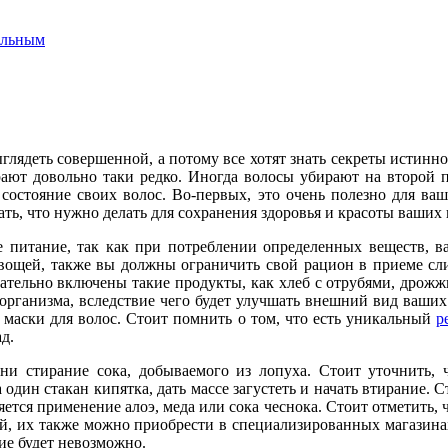
ильным
глядеть совершенной, а потому все хотят знать секреты истинно
ают довольно таки редко. Иногда волосы убирают на второй пл
остояние своих волос. Во-первых, это очень полезно для ваш
ь, что нужно делать для сохранения здоровья и красоты ваших 
е питание, так как при потреблении определенных веществ, в
овощей, также вы должны ограничить свой рацион в приеме сл
ательно включены такие продукты, как хлеб с отрубями, дрожжи
рганизма, вследствие чего будет улучшать внешний вид ваших 
 маски для волос. Стоит помнить о том, что есть уникальный
р
д.
ни стирание сока, добываемого из лопуха. Стоит уточнить, 
 один стакан кипятка, дать массе загустеть и начать втирание. С
ется применение алоэ, меда или сока чеснока. Стоит отметить, 
ой, их также можно приобрести в специализированных магазина
ие будет невозможно.