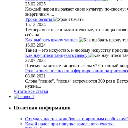
25.02.2025
Каждый народ выражает свою культуру по-своему: че
энергичным,...
Уроки бачаты
15.12.2024
Темпераментные и зажигательные, эти танцы позвол
себя на...
Как выбрать школу танцев
16.03.2024
Танец – это искусство, и любому искусству присуща с
Как научиться танцевать сальсу
27.07.2022
Почему вы хотите танцевать сальсу? Странный вопрос
Роль и значение песни в формировании патриотиче
08.08.2021
Слова "пение", "песня" встречаются 309 раз в Ветхо
нужна...
Читать все статьи
Полезная информация
Откуда у нас такая любовь к старинным особнякам?
Какой налог при покупке земельного участка