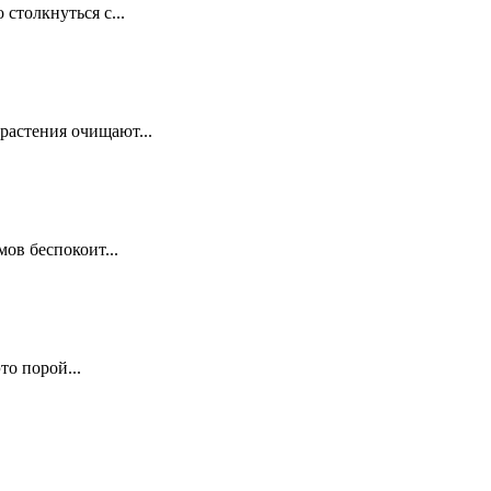
столкнуться с...
растения очищают...
ов беспокоит...
о порой...