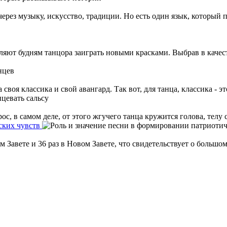
рез музыку, искусство, традиции. Но есть один язык, который п
яют будням танцора заиграть новыми красками. Выбрав в качес
воя классика и свой авангард. Так вот, для танца, классика - это 
, в самом деле, от этого жгучего танца кружится голова, телу ст
ских чувств
м Завете и 36 раз в Новом Завете, что свидетельствует о большо