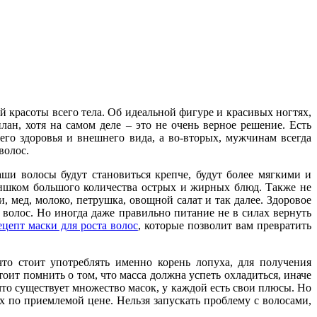
й красоты всего тела. Об идеальной фигуре и красивых ногтях,
ан, хотя на самом деле – это не очень верное решение. Есть
его здоровья и внешнего вида, а во-вторых, мужчинам всегда
волос.
аши волосы будут становиться крепче, будут более мягкими и
ишком большого количества острых и жирных блюд. Также не
, мед, молоко, петрушка, овощной салат и так далее. Здоровое
волос. Но иногда даже правильно питание не в силах вернуть
ецепт маски для роста волос
, которые позволит вам превратить
что стоит употреблять именно корень лопуха, для получения
тоит помнить о том, что масса должна успеть охладиться, иначе
что существует множество масок, у каждой есть свои плюсы. Но
х по приемлемой цене. Нельзя запускать проблему с волосами,