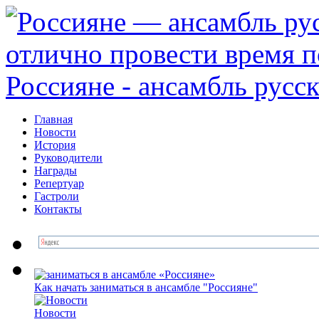
Главная
Новости
История
Руководители
Награды
Репертуар
Гастроли
Контакты
Как начать заниматься в ансамбле "Россияне"
Новоcти